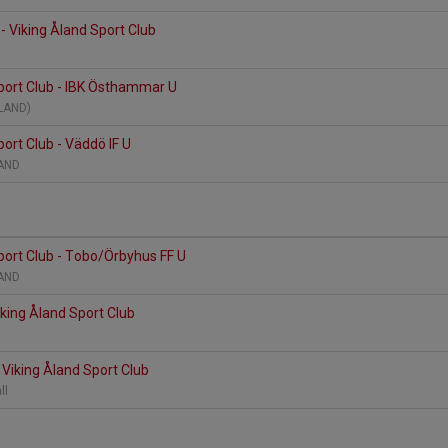
- Viking Åland Sport Club
port Club - IBK Östhammar U
ÅLAND)
port Club - Väddö IF U
ÅLAND
port Club - Tobo/Örbyhus FF U
ÅLAND
iking Åland Sport Club
 Viking Åland Sport Club
all