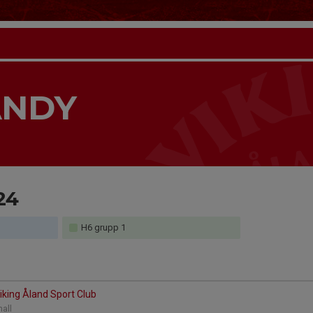
ANDY
24
H6 grupp 1
Viking Åland Sport Club
thall