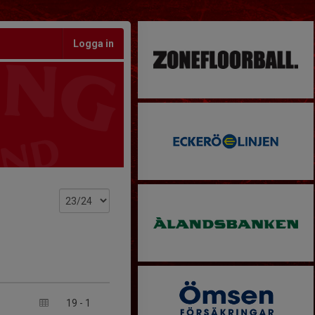
Logga in
19
-
1