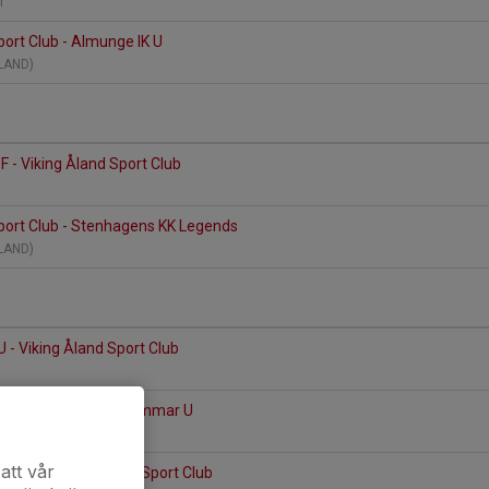
ll
port Club - Almunge IK U
ÅLAND)
F - Viking Åland Sport Club
port Club - Stenhagens KK Legends
ÅLAND)
U - Viking Åland Sport Club
port Club - IBK Östhammar U
ÅLAND)
att vår
by IBK - Viking Åland Sport Club