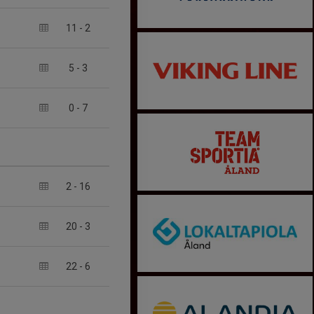
11
-
2
5
-
3
0
-
7
2
-
16
20
-
3
22
-
6