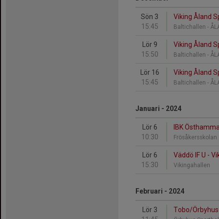
Sön 3
Viking Åland S
15:45
Baltichallen - 
Lör 9
Viking Åland S
15:50
Baltichallen - 
Lör 16
Viking Åland S
15:45
Baltichallen - 
Januari - 2024
Lör 6
IBK Östhammar 
10:30
Frösåkersskola
Lör 6
Väddö IF U - V
15:30
Vikingahallen
Februari - 2024
Lör 3
Tobo/Örbyhus F