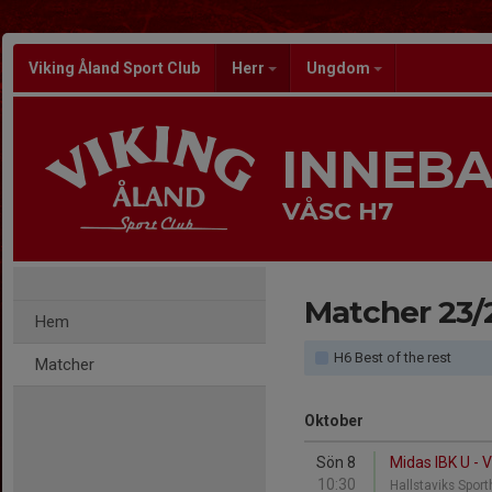
Viking Åland Sport Club
Herr
Ungdom
INNEB
VÅSC H7
Matcher 23/
Hem
H6 Best of the rest
Matcher
Oktober
Sön 8
Midas IBK U - 
10:30
Hallstaviks Spor