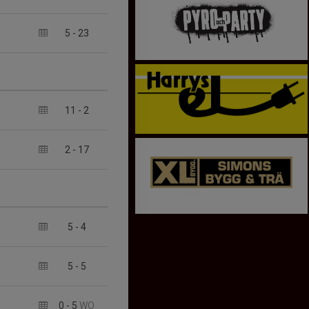
5
-
23
11
-
2
2
-
17
5
-
4
5
-
5
0
-
5
WO