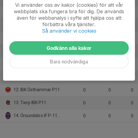
Vi använder oss av kakor (cookies) för att vår
webbplats ska fungera bra för dig. De används
6. Bälinge IF P11/12
18
2
22
även för webbanalys i syfte att hjälpa oss att
förbättra våra tjänster.
7. Midas IBK P11/12
18
-23
22
Så använder vi cookies
8. IK Sirius FBC P12
18
-76
15
Godkänn alla kakor
9. VÅSC/FBC Åland P11/12
18
-42
12
Bara nödvändiga
10. Alunda IBF P12 Blå (2)
18
-76
12
11. Enköpings IBK P11/12 Vit
0
0
0
12. IBK Östhammar P11
0
0
0
13. Tierp IBK P11
0
0
0
14. Örsundsbro IF P-11/12
0
0
0