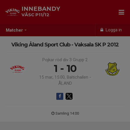
INNEBANDY
VÅSC P11/12
Logga in
Matcher
Viking Åland Sport Club - Vaksala SK P 2012
Pojkar röd div 3 Grupp 2
1 - 10
15 mar, 15:00, Baltichallen -
ÅLAND
Samling 14:00