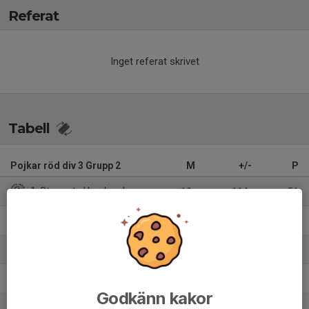
Referat
Inget referat skrivet
Tabell
Pojkar röd div 3 Grupp 2
M
+/-
P
1. Storvreta Ungdom IBK P12
18
114
51
2. Vaksala SK P 2012
18
65
39
3. IK Sirius FBC P13
18
28
32
4. Stenhagens KK P11/12 Röd
18
4
30
Godkänn kakor
5. Björklinge BK P11
18
4
26